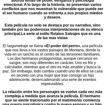
aborda temas de poder, venganza y psicología
emocional. A lo largo de la historia, se presentan varios
conflictos que nos muestran lo vulnerable que puede ser
el ser humano cuando se enfrenta a sus propios miedos
y deseos.
Esta película no solo se destaca por su narrativa, sino
también por las poderosas interpretaciones de su elenco
principal.La serie al estilo Relatos Salvajes que es una
de las mas vistas
El largometraje se llama
«El poder del perro»
, una película
que nos lleva a los vastos paisajes de Montana, donde la
vida en un rancho es el centro de las tensiones familiares.
Los dos hermanos protagonistas, aunque cercanos en
sangre, son muy diferentes en carácter. Uno es frío y
calculador, mientras que el otro es más amable y busca la
paz. Sin embargo, todo cambia cuando uno de ellos se casa
en secreto con una mujer que trae consigo un hijo
adolescente, desencadenando una serie de eventos
imprevisibles.
La relación entre los personajes se vuelve cada vez más
compleja a medida que avanza la película. El hermano
que se siente traicionado por el matrimonio comienza
una guerra psicológica contra la nueva esposa y su hijo,