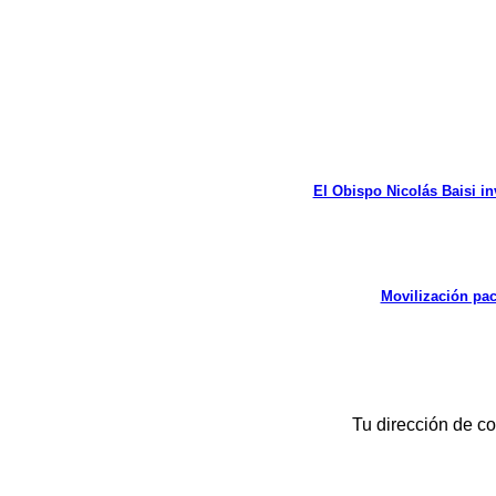
entradas
El Obispo Nicolás Baisi in
Movilización pac
Tu dirección de co