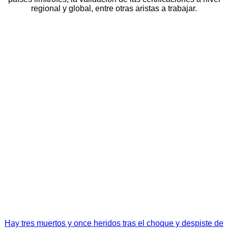
regional y global, entre otras aristas a trabajar.
Navegación
Hay tres muertos y once heridos tras el choque y despiste de