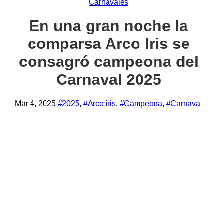
Carnavales
En una gran noche la
comparsa Arco Iris se
consagró campeona del
Carnaval 2025
Mar 4, 2025
#2025
,
#Arco iris
,
#Campeona
,
#Carnaval