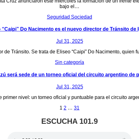
 Cruz anunciaron este miércoles la formación de un frente elect
bajo el…
Seguridad
Sociedad
o “Caipi” Do Nacimento es el nuevo director de Tránsito de 
Jul 31, 2025
r de Tránsito. Se trata de Eliseo “Caipi” Do Nacimento, quien f
Sin categoría
zú será sede de un torneo oficial del circuito argentino de 
Jul 31, 2025
 primer nivel: un torneo oficial y puntuable para el circuito arg
1
2
…
31
ESCUCHA 101.9