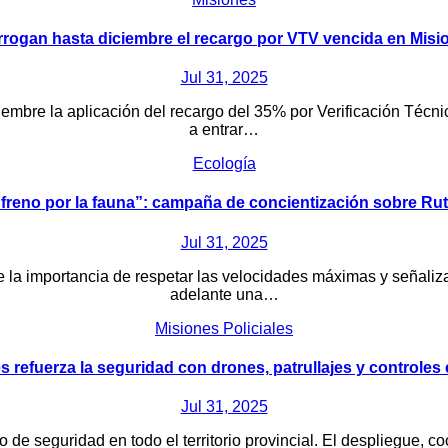
rrogan hasta diciembre el recargo por VTV vencida en Misi
Jul 31, 2025
ciembre la aplicación del recargo del 35% por Verificación Técn
a entrar…
Ecología
 freno por la fauna”: campaña de concientización sobre Rut
Jul 31, 2025
 la importancia de respetar las velocidades máximas y señaliza
adelante una…
Misiones
Policiales
s refuerza la seguridad con drones, patrullajes y controles 
Jul 31, 2025
de seguridad en todo el territorio provincial. El despliegue, co