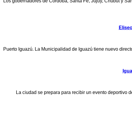
Los gobernadores de Córdoba, Santa Fe, Jujuy, Chubut y Santa
Elise
Puerto Iguazú. La Municipalidad de Iguazú tiene nuevo directo
Igua
La ciudad se prepara para recibir un evento deportivo de
Paginación
de
entradas